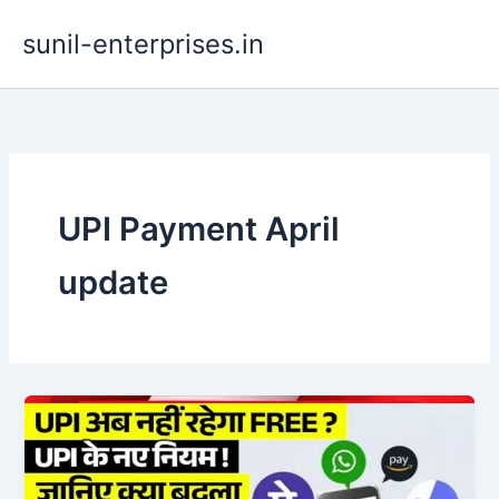
Skip
sunil-enterprises.in
to
content
UPI Payment April
update