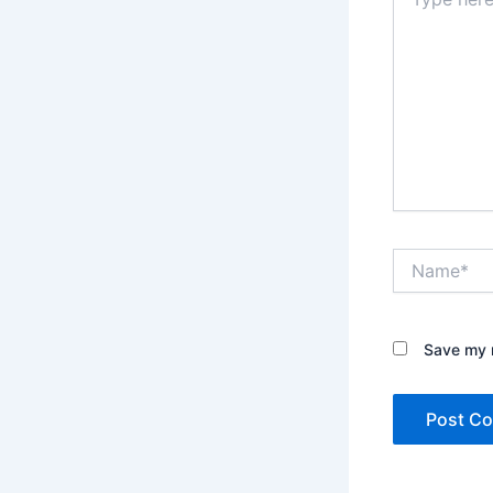
here..
Name*
Save my n