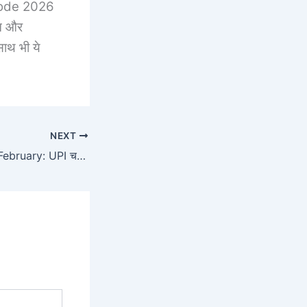
 Code 2026
िन और
 साथ भी ये
NEXT
UPI New Update February: UPI चलने वाले के लिए 1 अप्रैल से बदल गया नियम पेमेंट के बाद स्क्रीन पर दिखेगा।अकाउंट बैलेंस।