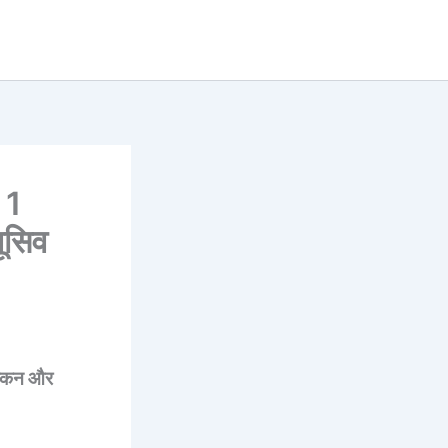
 1
लूसिव
्किन और