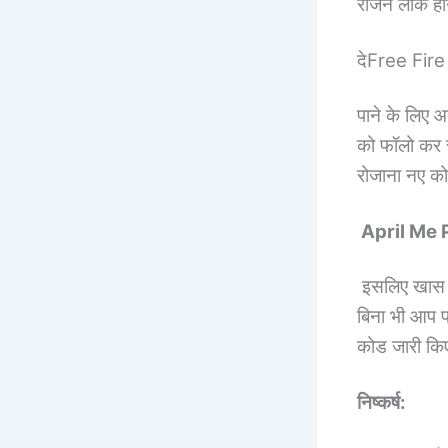
रीजन लॉक होन
देFree Fir
पाने के लिए
को फॉलो कर स
रोजाना नए को
April Me 
इसलिए खास हैं 
बिना भी आप प
कोड जारी किए
निष्कर्ष: