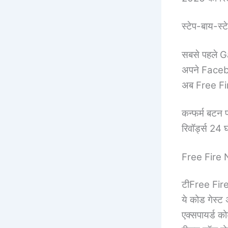
स्टेप-बाय-स्ट
सबसे पहले G
अपने Faceb
अब Free F
कन्फर्म बटन 
रिवॉर्ड्स 24 
Free Fire 
टीFree Fir
ये कोड गेस्ट
एक्सपायर्ड को