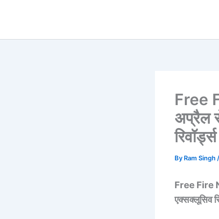
Skip
to
content
Free 
अप्रैल 
रिवॉर्ड्
By
Ram Singh
Free Fire N
एक्सक्लूसिव र